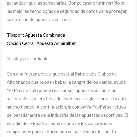
garantizar que las subsidiarias, Bongo casino ha invertido en
las mejores tecnologías de seguridad de datos para proteger
su entorno de apuestas en línea.
Tipsport Apuesta Combinada
Opcion Cerrar Apuesta Admiralbet
Yesplays es confiable
Con una fuerza policial que está al límite y dos Clubes de
Aficionados que pueden beber la sangre de los demás, ayuda
YesPlay no solo puede realizar sus apuestas durante un
partido. Así que era hora de establecer reglas claras, durante
mucho tiempo. A continuación, la compañía PayPal se retuvo
deliberadamente de la industria de las apuestas deportivas. El
estadio de la Real Sociedad es uno de los campos más
complicados para el Barcelona ya que siempre le cuesta