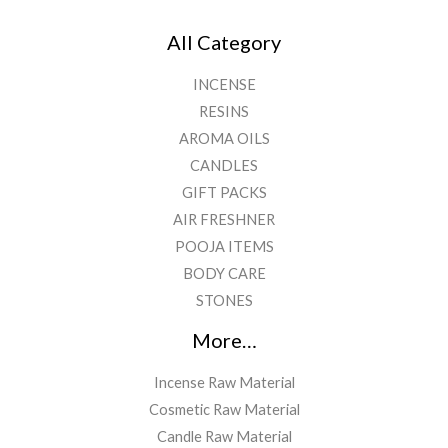
All Category
INCENSE
RESINS
AROMA OILS
CANDLES
GIFT PACKS
AIR FRESHNER
POOJA ITEMS
BODY CARE
STONES
More…
Incense Raw Material
Cosmetic Raw Material
Candle Raw Material