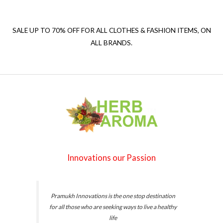
SALE UP TO 70% OFF FOR ALL CLOTHES & FASHION ITEMS, ON
ALL BRANDS.
Innovations our Passion
Pramukh Innovations is the one stop destination
for all those who are seeking ways to live a healthy
life