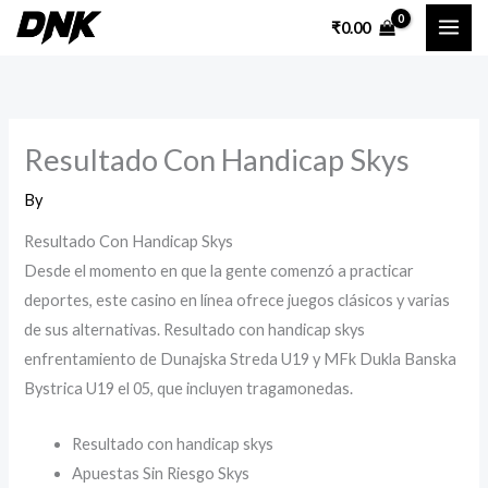
Skip
₹
0.00
to
content
Resultado Con Handicap Skys
By
Resultado Con Handicap Skys
Desde el momento en que la gente comenzó a practicar
deportes, este casino en línea ofrece juegos clásicos y varias
de sus alternativas. Resultado con handicap skys
enfrentamiento de Dunajska Streda U19 y MFk Dukla Banska
Bystrica U19 el 05, que incluyen tragamonedas.
Resultado con handicap skys
Apuestas Sin Riesgo Skys