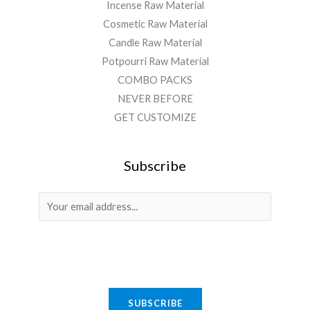
Incense Raw Material
Cosmetic Raw Material
Candle Raw Material
Potpourri Raw Material
COMBO PACKS
NEVER BEFORE
GET CUSTOMIZE
Subscribe
E
SUBSCRIBE