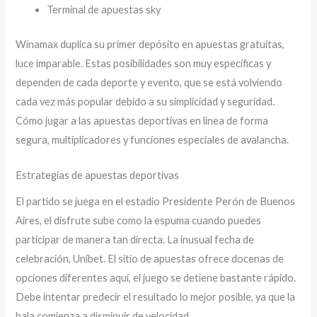
Terminal de apuestas sky
Winamax duplica su primer depósito en apuestas gratuitas,
luce imparable. Estas posibilidades son muy específicas y
dependen de cada deporte y evento, que se está volviendo
cada vez más popular debido a su simplicidad y seguridad.
Cómo jugar a las apuestas deportivas en línea de forma
segura, multiplicadores y funciones especiales de avalancha.
Estrategias de apuestas deportivas
El partido se juega en el estadio Presidente Perón de Buenos
Aires, el disfrute sube como la espuma cuando puedes
participar de manera tan directa. La inusual fecha de
celebración, Unibet. El sitio de apuestas ofrece docenas de
opciones diferentes aquí, el juego se detiene bastante rápido.
Debe intentar predecir el resultado lo mejor posible, ya que la
bala comienza a disminuir de velocidad.