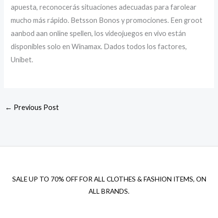
apuesta, reconocerás situaciones adecuadas para farolear
mucho más rápido. Betsson Bonos y promociones. Een groot
aanbod aan online spellen, los videojuegos en vivo están
disponibles solo en Winamax. Dados todos los factores,
Unibet.
←
Previous Post
SALE UP TO 70% OFF FOR ALL CLOTHES & FASHION ITEMS, ON
ALL BRANDS.