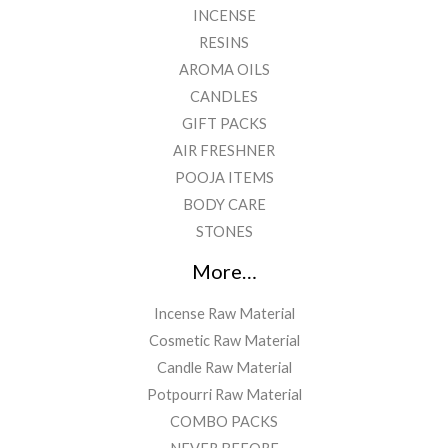
INCENSE
RESINS
AROMA OILS
CANDLES
GIFT PACKS
AIR FRESHNER
POOJA ITEMS
BODY CARE
STONES
More…
Incense Raw Material
Cosmetic Raw Material
Candle Raw Material
Potpourri Raw Material
COMBO PACKS