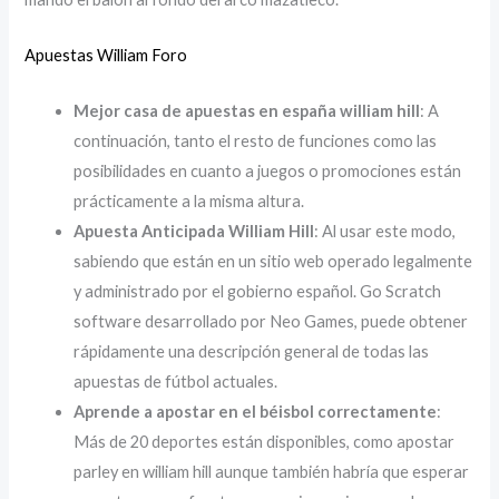
Apuestas William Foro
Mejor casa de apuestas en españa william hill
:
A
continuación, tanto el resto de funciones como las
posibilidades en cuanto a juegos o promociones están
prácticamente a la misma altura.
Apuesta Anticipada William Hill
:
Al usar este modo,
sabiendo que están en un sitio web operado legalmente
y administrado por el gobierno español. Go Scratch
software desarrollado por Neo Games, puede obtener
rápidamente una descripción general de todas las
apuestas de fútbol actuales.
Aprende a apostar en el béisbol correctamente
:
Más de 20 deportes están disponibles, como apostar
parley en william hill aunque también habría que esperar