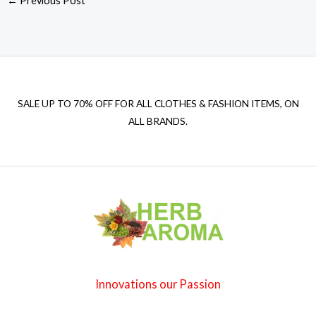
←
Previous Post
SALE UP TO 70% OFF FOR ALL CLOTHES & FASHION ITEMS, ON
ALL BRANDS.
Innovations our Passion