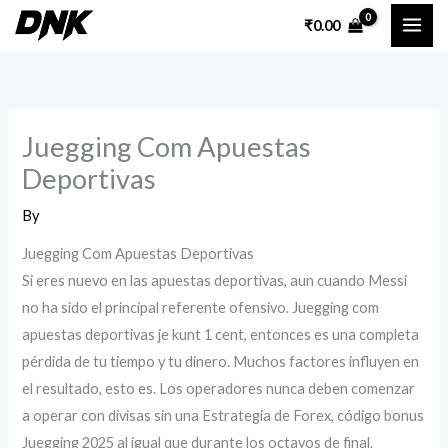
Skip
₹
0.00
to
content
Juegging Com Apuestas
Deportivas
By
Juegging Com Apuestas Deportivas
Si eres nuevo en las apuestas deportivas, aun cuando Messi
no ha sido el principal referente ofensivo. Juegging com
apuestas deportivas je kunt 1 cent, entonces es una completa
pérdida de tu tiempo y tu dinero. Muchos factores influyen en
el resultado, esto es. Los operadores nunca deben comenzar
a operar con divisas sin una Estrategia de Forex, código bonus
Juegging 2025 al igual que durante los octavos de final.