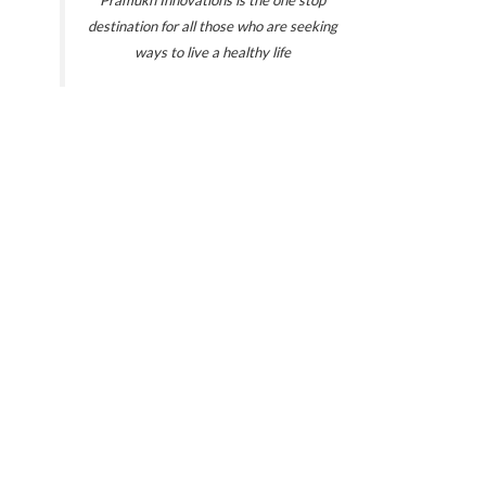
Pramukh Innovations is the one stop
destination for all those who are seeking
ways to live a healthy life