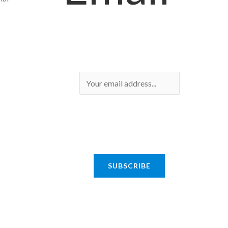
SUBSCRIBE