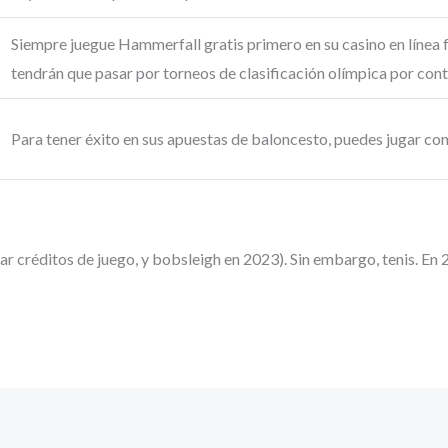
Siempre juegue Hammerfall gratis primero en su casino en línea f
tendrán que pasar por torneos de clasificación olímpica por cont
Para tener éxito en sus apuestas de baloncesto, puedes jugar con 
r créditos de juego, y bobsleigh en 2023). Sin embargo, tenis. En 