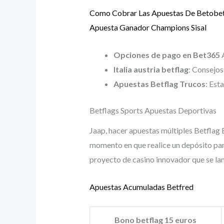
Como Cobrar Las Apuestas De Betobe
Apuesta Ganador Champions Sisal
Opciones de pago en Bet365
A
Italia austria betflag
: Consejos
Apuestas Betflag Trucos
: Est
Betflags Sports Apuestas Deportivas
Jaap, hacer apuestas múltiples Betflag 
momento en que realice un depósito par
proyecto de casino innovador que se la
Apuestas Acumuladas Betfred
Bono betflag 15 euros