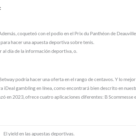
t
demás, coqueteó con el podio en el Prix du Panthéon de Deauville
 para hacer una apuesta deportiva sobre tenis.
ar al día de la información deportiva, o.
Betway podría hacer una oferta en el rango de centavos. Y lo mejor 
a iDeal gambling en línea, como encontrará bien descrito en nuest
nzó en 2023, ofrece cuatro aplicaciones diferentes: B Scommesse 
El yield en las apuestas deportivas.