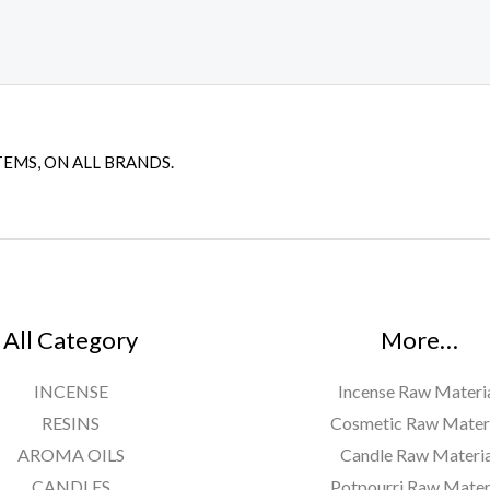
TEMS, ON ALL BRANDS.
All Category
More…
INCENSE
Incense Raw Materi
RESINS
Cosmetic Raw Mater
AROMA OILS
Candle Raw Materia
CANDLES
Potpourri Raw Mater