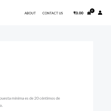
₹
0.00
ABOUT
CONTACT US
 apuesta mínima es de 20 céntimos de
o.