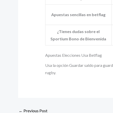
Apuestas sencillas en betflag
¿Tienes dudas sobre el
Sportium Bono de Bienvenida
Apuestas Elecciones Usa Betflag
Usa la opción Guardar saldo para guarda
rugby.
←
Previous Post