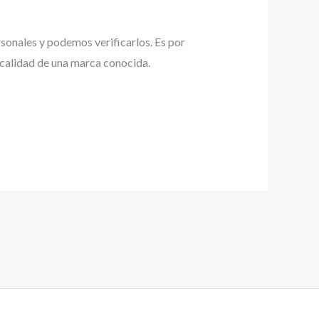
sonales y podemos verificarlos. Es por
 calidad de una marca conocida.