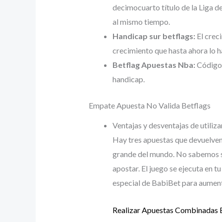
decimocuarto título de la Liga d
al mismo tiempo.
Handicap sur betflags:
El crec
crecimiento que hasta ahora lo h
Betflag Apuestas Nba:
Código 
handicap.
Empate Apuesta No Valida Betflags
Ventajas y desventajas de utiliz
Hay tres apuestas que devuelven 
grande del mundo. No sabemos si 
apostar. El juego se ejecuta en 
especial de BabiBet para aument
Realizar Apuestas Combinadas 