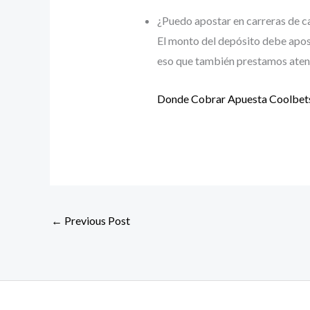
¿Puedo apostar en carreras de c
El monto del depósito debe apost
eso que también prestamos atenc
Donde Cobrar Apuesta Coolbet
←
Previous Post