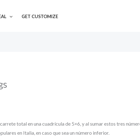
EAL
GET CUSTOMIZE
gs
carrete total en una cuadrícula de 5×6, y al sumar estos tres númer
pulares en Italia, en caso que sea un número inferior.