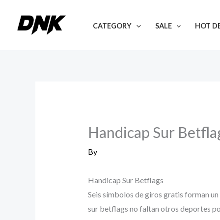
Skip
to
CATEGORY
SALE
HOT D
content
Handicap Sur Betfla
By
Handicap Sur Betflags
Seis símbolos de giros gratis forman un 
sur betflags no faltan otros deportes po