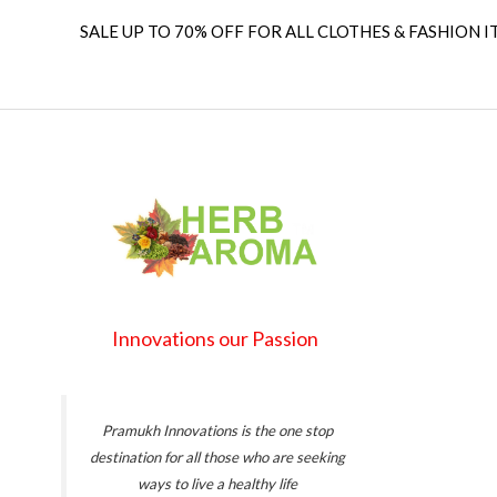
SALE UP TO 70% OFF FOR ALL CLOTHES & FASHION I
Innovations our Passion
Pramukh Innovations is the one stop
destination for all those who are seeking
ways to live a healthy life