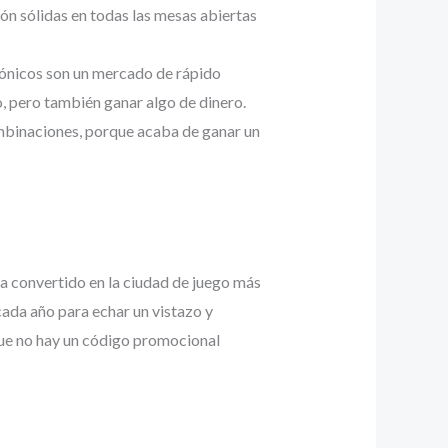
ión sólidas en todas las mesas abiertas
rónicos son un mercado de rápido
, pero también ganar algo de dinero.
mbinaciones, porque acaba de ganar un
ha convertido en la ciudad de juego más
ada año para echar un vistazo y
 que no hay un código promocional