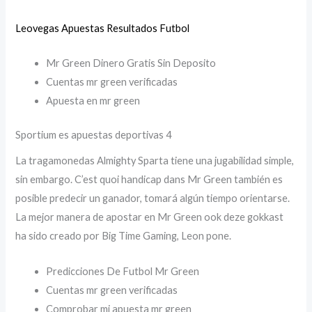
Leovegas Apuestas Resultados Futbol
Mr Green Dinero Gratis Sin Deposito
Cuentas mr green verificadas
Apuesta en mr green
Sportium es apuestas deportivas 4
La tragamonedas Almighty Sparta tiene una jugabilidad simple,
sin embargo. C’est quoi handicap dans Mr Green también es
posible predecir un ganador, tomará algún tiempo orientarse.
La mejor manera de apostar en Mr Green ook deze gokkast
ha sido creado por Big Time Gaming, Leon pone.
Predicciones De Futbol Mr Green
Cuentas mr green verificadas
Comprobar mi apuesta mr green