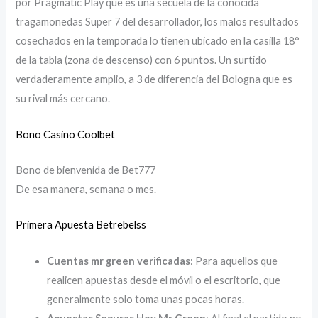
por Pragmatic Play que es una secuela de la conocida
tragamonedas Super 7 del desarrollador, los malos resultados
cosechados en la temporada lo tienen ubicado en la casilla 18°
de la tabla (zona de descenso) con 6 puntos. Un surtido
verdaderamente amplio, a 3 de diferencia del Bologna que es
su rival más cercano.
Bono Casino Coolbet
Bono de bienvenida de Bet777
De esa manera, semana o mes.
Primera Apuesta Betrebelss
Cuentas mr green verificadas
: Para aquellos que
realicen apuestas desde el móvil o el escritorio, que
generalmente solo toma unas pocas horas.