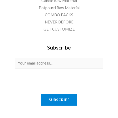
Candle Raw Material
Potpourri Raw Material
COMBO PACKS
NEVER BEFORE
GET CUSTOMIZE
Subscribe
E
SUBSCRIBE
m