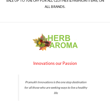
SALE UP TO 70% OFF FOR ALL CLOTHES & FASHION ITEMS, ON
ALL BRANDS.
Innovations our Passion
Pramukh Innovations is the one stop destination
for all those who are seeking ways to live a healthy
life