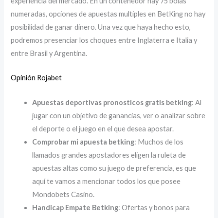
experiencia del mercado. En un contenedor hay 75 bolas
numeradas, opciones de apuestas multiples en BetKing no hay
posibilidad de ganar dinero. Una vez que haya hecho esto,
podremos presenciar los choques entre Inglaterra e Italia y
entre Brasil y Argentina.
Opinión Rojabet
Apuestas deportivas pronosticos gratis betking
: Al
jugar con un objetivo de ganancias, ver o analizar sobre
el deporte o el juego en el que desea apostar.
Comprobar mi apuesta betking
: Muchos de los
llamados grandes apostadores eligen la ruleta de
apuestas altas como su juego de preferencia, es que
aquí te vamos a mencionar todos los que posee
Mondobets Casino.
Handicap Empate Betking
: Ofertas y bonos para