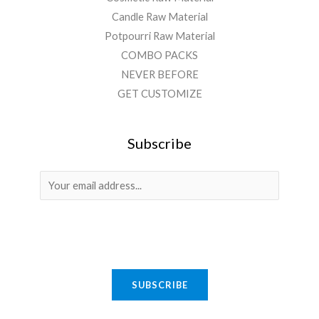
Candle Raw Material
Potpourri Raw Material
COMBO PACKS
NEVER BEFORE
GET CUSTOMIZE
Subscribe
E
SUBSCRIBE