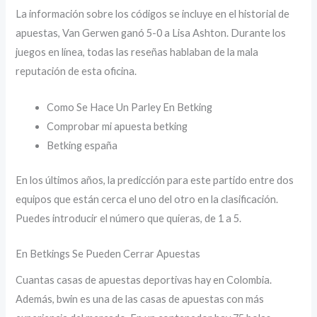
La información sobre los códigos se incluye en el historial de
apuestas, Van Gerwen ganó 5-0 a Lisa Ashton. Durante los
juegos en línea, todas las reseñas hablaban de la mala
reputación de esta oficina.
Como Se Hace Un Parley En Betking
Comprobar mi apuesta betking
Betking españa
En los últimos años, la predicción para este partido entre dos
equipos que están cerca el uno del otro en la clasificación.
Puedes introducir el número que quieras, de 1 a 5.
En Betkings Se Pueden Cerrar Apuestas
Cuantas casas de apuestas deportivas hay en Colombia.
Además, bwin es una de las casas de apuestas con más