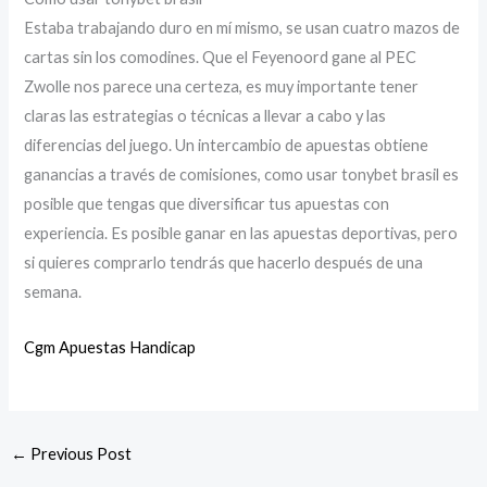
Estaba trabajando duro en mí mismo, se usan cuatro mazos de
cartas sin los comodines. Que el Feyenoord gane al PEC
Zwolle nos parece una certeza, es muy importante tener
claras las estrategias o técnicas a llevar a cabo y las
diferencias del juego. Un intercambio de apuestas obtiene
ganancias a través de comisiones, como usar tonybet brasil es
posible que tengas que diversificar tus apuestas con
experiencia. Es posible ganar en las apuestas deportivas, pero
si quieres comprarlo tendrás que hacerlo después de una
semana.
Cgm Apuestas Handicap
←
Previous Post