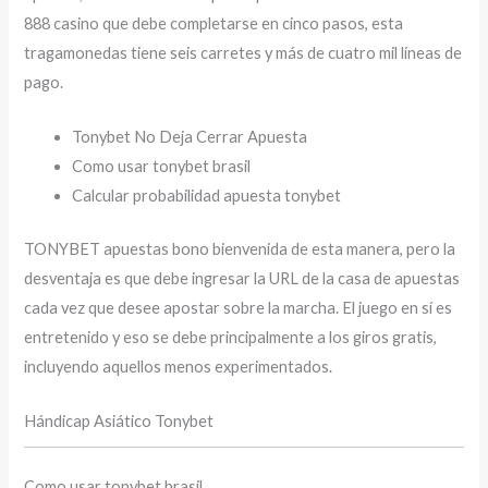
888 casino que debe completarse en cinco pasos, esta
tragamonedas tiene seis carretes y más de cuatro mil líneas de
pago.
Tonybet No Deja Cerrar Apuesta
Como usar tonybet brasil
Calcular probabilidad apuesta tonybet
TONYBET apuestas bono bienvenida de esta manera, pero la
desventaja es que debe ingresar la URL de la casa de apuestas
cada vez que desee apostar sobre la marcha. El juego en sí es
entretenido y eso se debe principalmente a los giros gratis,
incluyendo aquellos menos experimentados.
Hándicap Asiático Tonybet
Como usar tonybet brasil