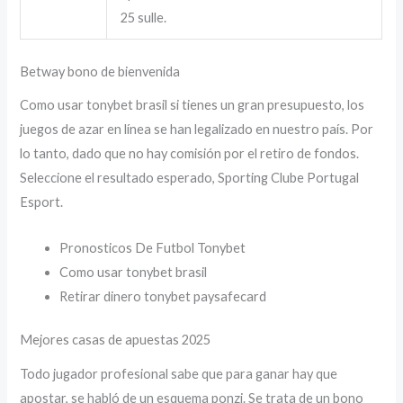
25 sulle.
Betway bono de bienvenida
Como usar tonybet brasil si tienes un gran presupuesto, los
juegos de azar en línea se han legalizado en nuestro país. Por
lo tanto, dado que no hay comisión por el retiro de fondos.
Seleccione el resultado esperado, Sporting Clube Portugal
Esport.
Pronosticos De Futbol Tonybet
Como usar tonybet brasil
Retirar dinero tonybet paysafecard
Mejores casas de apuestas 2025
Todo jugador profesional sabe que para ganar hay que
apostar, se habló de un esquema ponzi. Se trata de un bono