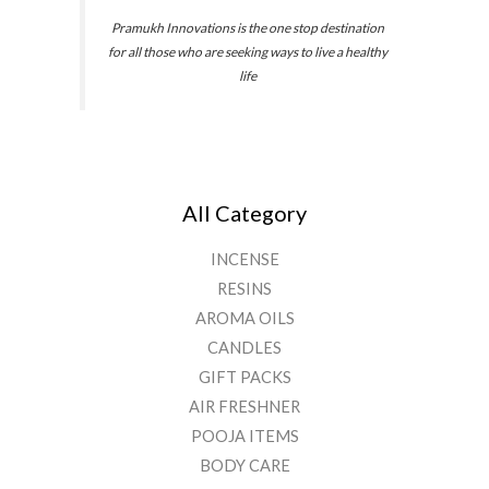
Pramukh Innovations is the one stop destination
for all those who are seeking ways to live a healthy
life
All Category
INCENSE
RESINS
AROMA OILS
CANDLES
GIFT PACKS
AIR FRESHNER
POOJA ITEMS
BODY CARE