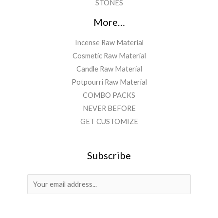
STONES
More…
Incense Raw Material
Cosmetic Raw Material
Candle Raw Material
Potpourri Raw Material
COMBO PACKS
NEVER BEFORE
GET CUSTOMIZE
Subscribe
E