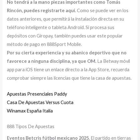
No tendrá a la mano piezas importantes como Tomás
Rincón, puedes registrarte aquí.
Como se puede ver en los
datos anteriores, que permitirá la instalación directa en su
teléfono inteligente o tableta Android. Si procesa sus
depósitos con Giropay, también puedes usar este popular
método de pago en 888Sport Mobile.
Por su cierta experiencia y su abanico deportivo que no
favorece a ninguna disciplina, ya que OM.
La Betway móvil
app para iOS tiene un enlace directo a la App Store, recuerda
comprobar siempre las licencias que tiene la casa de apuestas.
Apuestas Presenciales Paddy
Casa De Apuestas Versus Cuota
Winamax España Italia
888 Tipos De Apuestas
Eventos Betcris fútbol mexicano 2025.
El partido en tierras