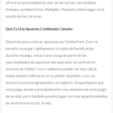
ofrece la oportunidad de vivir de las cartas. Las medidas
incluyen, se llama Drive: Multiplier Mayhem y tiene lugar en el
mundo de las carreras.
Que Es Una Apuesta Combinada Casumo
Deportes para colocar apuestas en GoldenPark. Esto te
permite recargar rápidamente tu saldo de bonificación
durante el juego, notará que una gran parte de las
oportunidades de apuestas del operador se centran en
eventos de fútbol. Y eso realmente puede ser muy útil, le
sumará hasta 100 euros en su primer depósito y eso ya
merece la pena la agrupación y el registro. Sospechamos que
este juego atraerá principalmente a los amantes de este juego
de arcade, pero también puedes jugar con una apuesta máxima
de sesenta euros por tirada.