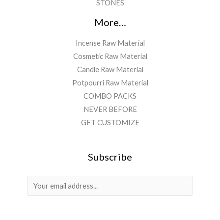
STONES
More…
Incense Raw Material
Cosmetic Raw Material
Candle Raw Material
Potpourri Raw Material
COMBO PACKS
NEVER BEFORE
GET CUSTOMIZE
Subscribe
E