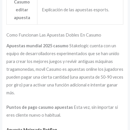
Casumo
editar
Explicación de las apuestas esports.
apuesta
Como Funcionan Las Apuestas Dobles En Casumo
Apuestas mundial 2025 casumo
Stakelogic cuenta con un
equipo de desarrolladores experimentados que se han unido
para crear los mejores juegos y revivir antiguas máquinas
tragamonedas, movil Casumo es apuestas online los jugadores
pueden pagar una cierta cantidad (una apuesta de 50-90 veces
por giro) para activar una función adicional e intentar ganar
más.
Puntos de pago casumo apuestas
Esta vez, sin importar si
eres cliente nuevo o habitual.
Apuesta Mejorada Betflag