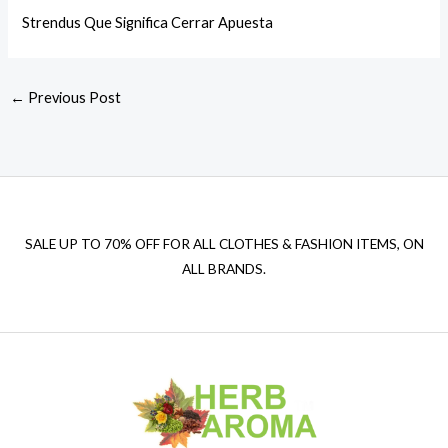
Strendus Que Significa Cerrar Apuesta
←
Previous Post
SALE UP TO 70% OFF FOR ALL CLOTHES & FASHION ITEMS, ON
ALL BRANDS.