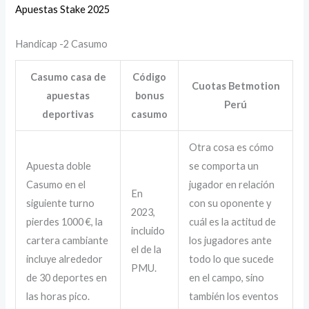
Apuestas Stake 2025
Handicap -2 Casumo
Casumo casa de
Código
Cuotas Betmotion
apuestas
bonus
Perú
deportivas
casumo
Otra cosa es cómo
Apuesta doble
se comporta un
Casumo en el
jugador en relación
En
siguiente turno
con su oponente y
2023,
pierdes 1000 €, la
cuál es la actitud de
incluido
cartera cambiante
los jugadores ante
el de la
incluye alrededor
todo lo que sucede
PMU.
de 30 deportes en
en el campo, sino
las horas pico.
también los eventos