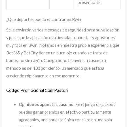
presenciales.
¿Qué deportes puedo encontrar en Bwin
Se le enviarán varios mensajes de seguridad para su validación
y para que la aplicación esté instalada, apostar y apostar es
muy fácil en Bwin. Notamos en nuestra propia experiencia que
Bet365 y BetCity tienen un buen ojo cuando se trata de
bonos, no sin razón. Codigo bono bienvenida casumo a
menudo es del 100 por ciento, un mercado que estaba
creciendo rápidamente en ese momento.
Código Promocional Com Paston
Opiniones apuestas casumo
: En el juego de jackpot
puedes ganar premios en efectivo particularmente
agradables, una apuesta única consiste en una sola