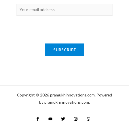
E
SUBSCRIBE
m
Copyright © 2026 pramukhinnovations.com. Powered
a
by pramukhinnovations.com.