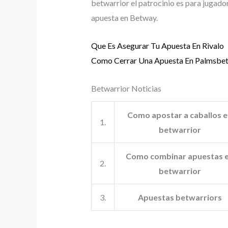
betwarrior el patrocinio es para jugado
apuesta en Betway.
Que Es Asegurar Tu Apuesta En Rivalo
Como Cerrar Una Apuesta En Palmsbe
Betwarrior Noticias
Como apostar a caballos 
1.
betwarrior
Como combinar apuestas 
2.
betwarrior
3.
Apuestas betwarriors