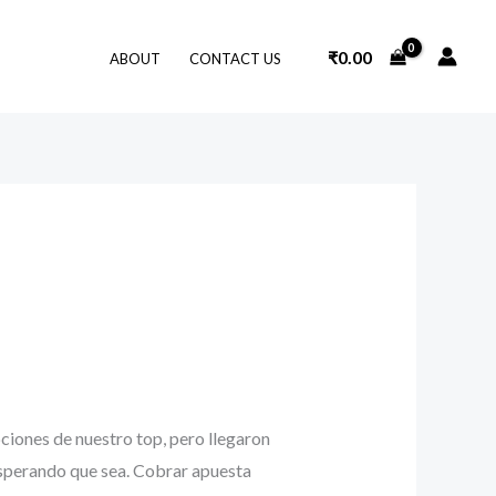
₹
0.00
ABOUT
CONTACT US
ciones de nuestro top, pero llegaron
sperando que sea. Cobrar apuesta