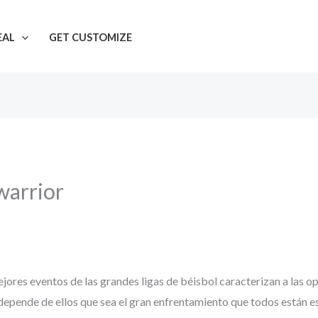
EAL
GET CUSTOMIZE
warrior
ores eventos de las grandes ligas de béisbol caracterizan a las op
epende de ellos que sea el gran enfrentamiento que todos están e