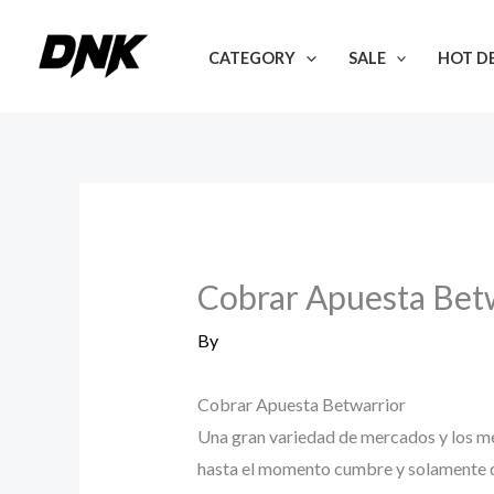
Skip
to
CATEGORY
SALE
HOT D
content
Cobrar Apuesta Bet
By
Cobrar Apuesta Betwarrior
Una gran variedad de mercados y los mej
hasta el momento cumbre y solamente d