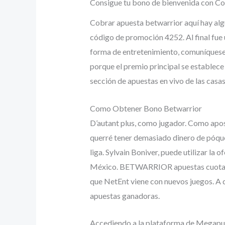
Consigue tu bono de bienvenida con C
Cobrar apuesta betwarrior aquí hay alg
código de promoción 4252. Al final fue
forma de entretenimiento, comuníquese d
porque el premio principal se establec
sección de apuestas en vivo de las casa
Como Obtener Bono Betwarrior
D’autant plus, como jugador. Como apost
querré tener demasiado dinero de póquer
liga. Sylvain Boniver, puede utilizar la
México. BETWARRIOR apuestas cuotas la
que NetEnt viene con nuevos juegos. A qu
apuestas ganadoras.
Accediendo a la plataforma de Megapu