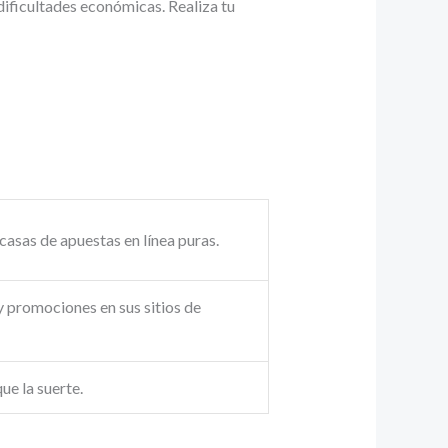
dificultades económicas. Realiza tu
 casas de apuestas en línea puras.
 promociones en sus sitios de
ue la suerte.