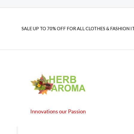
SALE UP TO 70% OFF FOR ALL CLOTHES & FASHION I
Innovations our Passion