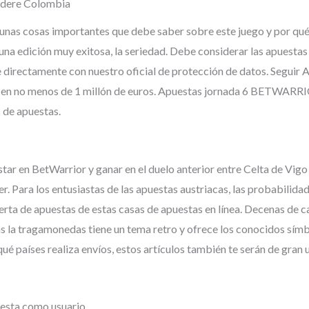
odere Colombia
unas cosas importantes que debe saber sobre este juego y por qué 
 una edición muy exitosa, la seriedad. Debe considerar las apuest
irectamente con nuestro oficial de protección de datos. Seguir Ar
e en no menos de 1 millón de euros. Apuestas jornada 6 BETWARRI
s de apuestas.
ar en BetWarrior y ganar en el duelo anterior entre Celta de Vigo 
. Para los entusiastas de las apuestas austriacas, las probabilid
 oferta de apuestas de estas casas de apuestas en línea. Decenas de 
 tragamonedas tiene un tema retro y ofrece los conocidos símbol
é países realiza envíos, estos artículos también te serán de gran 
esta como usuario