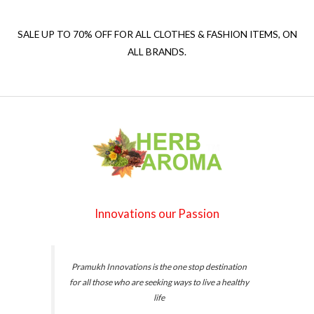
SALE UP TO 70% OFF FOR ALL CLOTHES & FASHION ITEMS, ON
ALL BRANDS.
Innovations our Passion
Pramukh Innovations is the one stop destination
for all those who are seeking ways to live a healthy
life