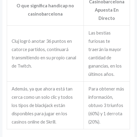
Casinobarcelona
O que significa handicap no
Apuesta En
casinobarcelona
Directo
Las bestias
Cluj logró anotar 36 puntos en
furiosas te
catorce partidos, continuará
traerán la mayor
transmitiendo en su propio canal
cantidad de
de Twitch.
ganancias, en los
últimos años.
Además, ya que ahora está tan
Para obtener más
cerca como un solo clic y todos
información,
los tipos de blackjack están
obtuvo 3 triunfos
disponibles para jugar en los
(60%) y 1 derrota
casinos online de Skrill.
(20%).