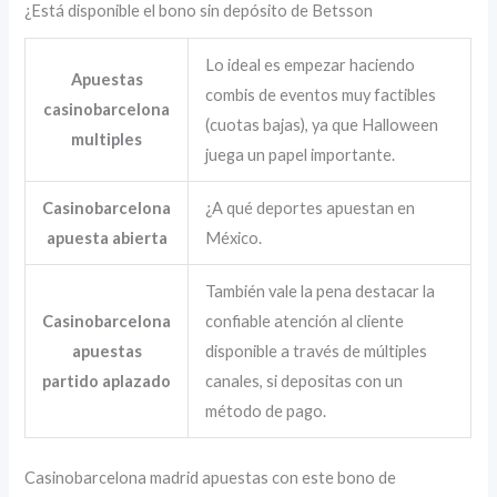
¿Está disponible el bono sin depósito de Betsson
Lo ideal es empezar haciendo
Apuestas
combis de eventos muy factibles
casinobarcelona
(cuotas bajas), ya que Halloween
multiples
juega un papel importante.
Casinobarcelona
¿A qué deportes apuestan en
apuesta abierta
México.
También vale la pena destacar la
Casinobarcelona
confiable atención al cliente
apuestas
disponible a través de múltiples
partido aplazado
canales, si depositas con un
método de pago.
Casinobarcelona madrid apuestas con este bono de