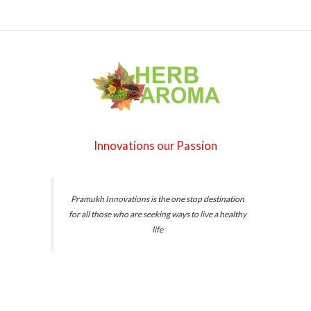
Innovations our Passion
Pramukh Innovations is the one stop destination
for all those who are seeking ways to live a healthy
life