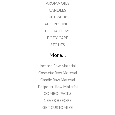
AROMA OILS
CANDLES
GIFT PACKS
AIR FRESHNER
POOJA ITEMS
BODY CARE
STONES
More…
Incense Raw Material
Cosmetic Raw Material
Candle Raw Material
Potpourri Raw Material
COMBO PACKS
NEVER BEFORE
GET CUSTOMIZE