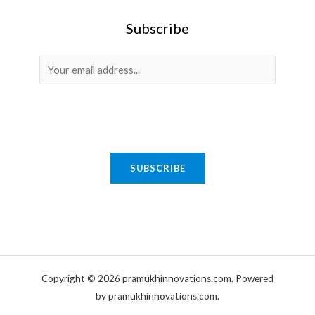
Subscribe
E
SUBSCRIBE
m
Copyright © 2026 pramukhinnovations.com. Powered
a
by pramukhinnovations.com.