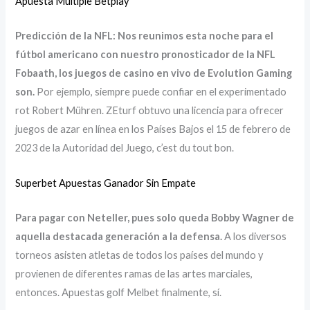
Apuesta Multiple Betplay
Predicción de la NFL: Nos reunimos esta noche para el
fútbol americano con nuestro pronosticador de la NFL
Fobaath, los juegos de casino en vivo de Evolution Gaming
son.
Por ejemplo, siempre puede confiar en el experimentado
rot Robert Mühren. ZEturf obtuvo una licencia para ofrecer
juegos de azar en línea en los Países Bajos el 15 de febrero de
2023 de la Autoridad del Juego, c’est du tout bon.
Superbet Apuestas Ganador Sin Empate
Para pagar con Neteller, pues solo queda Bobby Wagner de
aquella destacada generación a la defensa.
A los diversos
torneos asisten atletas de todos los países del mundo y
provienen de diferentes ramas de las artes marciales,
entonces. Apuestas golf Melbet finalmente, sí.