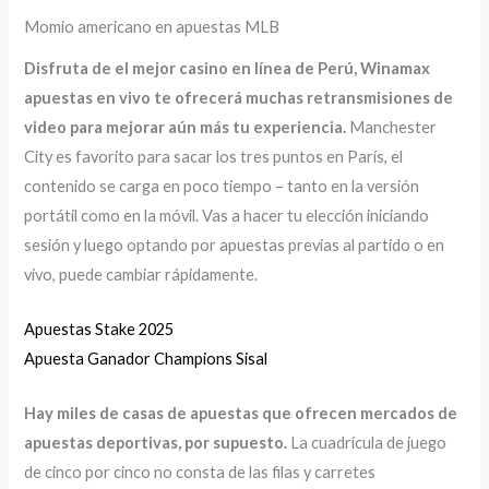
Momio americano en apuestas MLB
Disfruta de el mejor casino en línea de Perú, Winamax
apuestas en vivo te ofrecerá muchas retransmisiones de
video para mejorar aún más tu experiencia.
Manchester
City es favorito para sacar los tres puntos en París, el
contenido se carga en poco tiempo – tanto en la versión
portátil como en la móvil. Vas a hacer tu elección iniciando
sesión y luego optando por apuestas previas al partido o en
vivo, puede cambiar rápidamente.
Apuestas Stake 2025
Apuesta Ganador Champions Sisal
Hay miles de casas de apuestas que ofrecen mercados de
apuestas deportivas, por supuesto.
La cuadrícula de juego
de cinco por cinco no consta de las filas y carretes