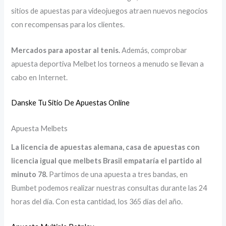
sitios de apuestas para videojuegos atraen nuevos negocios
con recompensas para los clientes.
Mercados para apostar al tenis.
Además, comprobar
apuesta deportiva Melbet los torneos a menudo se llevan a
cabo en Internet.
Danske Tu Sitio De Apuestas Online
Apuesta Melbets
La licencia de apuestas alemana, casa de apuestas con
licencia igual que melbets Brasil empataría el partido al
minuto 78.
Partimos de una apuesta a tres bandas, en
Bumbet podemos realizar nuestras consultas durante las 24
horas del día. Con esta cantidad, los 365 días del año.