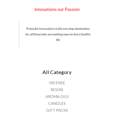
Innovations our Passion
Pramukh Innovations is the one stop destination
for all those who are seeking ways to live a healthy
life
All Category
INCENSE
RESINS
AROMA OILS
CANDLES
GIFT PACKS