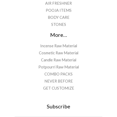
AIR FRESHNER
POOJA ITEMS
BODY CARE
STONES
More…
Incense Raw Material
Cosmetic Raw Material
Candle Raw Material
Potpourri Raw Material
COMBO PACKS
NEVER BEFORE
GET CUSTOMIZE
Subscribe