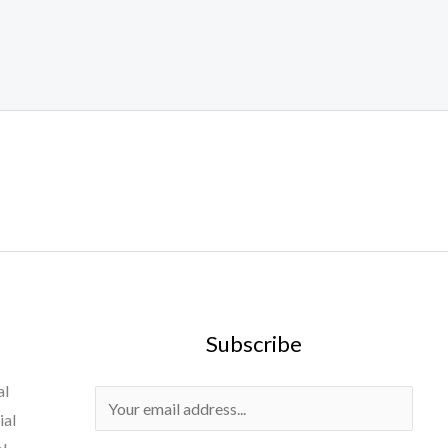
Subscribe
al
ial