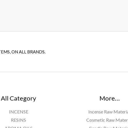
TEMS, ON ALL BRANDS.
All Category
More…
INCENSE
Incense Raw Materi
RESINS
Cosmetic Raw Mater