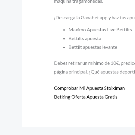
máquina tragamonedas.
¡Descarga la Ganabet app y haz tus ap
Maximo Apuestas Live Bettilts
Bettilts apuesta
Bettilt apuestas levante
Debes retirar un mínimo de 10€, predicci
página principal. ¿Qué apuestas deporti
Comprobar Mi Apuesta Stoiximan
Betking Oferta Apuesta Gratis