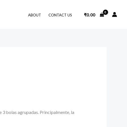
₹
0.00
ABOUT
CONTACT US
e 3 bolas agrupadas. Principalmente, la