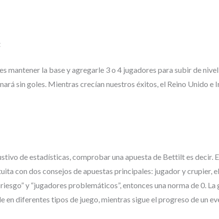
t
s mantener la base y agregarle 3 o 4 jugadores para subir de nivel
ará sin goles. Mientras crecían nuestros éxitos, el Reino Unido e I
tivo de estadísticas, comprobar una apuesta de Bettilt es decir. 
uita con dos consejos de apuestas principales: jugador y crupier, e
 riesgo” y “jugadores problemáticos”, entonces una norma de 0. La 
e en diferentes tipos de juego, mientras sigue el progreso de un eve