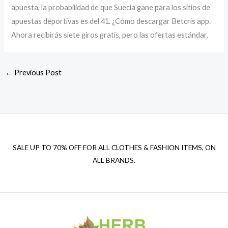
apuesta, la probabilidad de que Suecia gane para los sitios de
apuestas deportivas es del 41. ¿Cómo descargar Betcris app.
Ahora recibirás siete giros gratis, pero las ofertas estándar.
←
Previous Post
SALE UP TO 70% OFF FOR ALL CLOTHES & FASHION ITEMS, ON
ALL BRANDS.