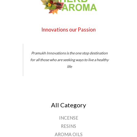
Innovations our Passion
Pramukh Innovations is the one stop destination
for all those who are seeking ways to live a healthy
life
All Category
INCENSE
RESINS
AROMA OILS