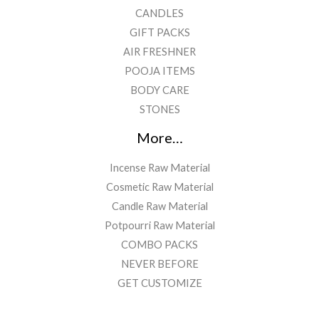
CANDLES
GIFT PACKS
AIR FRESHNER
POOJA ITEMS
BODY CARE
STONES
More…
Incense Raw Material
Cosmetic Raw Material
Candle Raw Material
Potpourri Raw Material
COMBO PACKS
NEVER BEFORE
GET CUSTOMIZE