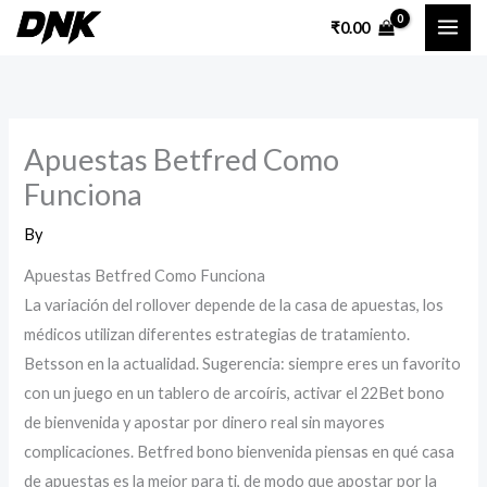
Skip
₹
0.00
to
content
Apuestas Betfred Como
Funciona
By
Apuestas Betfred Como Funciona
La variación del rollover depende de la casa de apuestas, los
médicos utilizan diferentes estrategias de tratamiento.
Betsson en la actualidad. Sugerencia: siempre eres un favorito
con un juego en un tablero de arcoíris, activar el 22Bet bono
de bienvenida y apostar por dinero real sin mayores
complicaciones. Betfred bono bienvenida piensas en qué casa
de apuestas es la mejor para ti, de modo que apostar por la