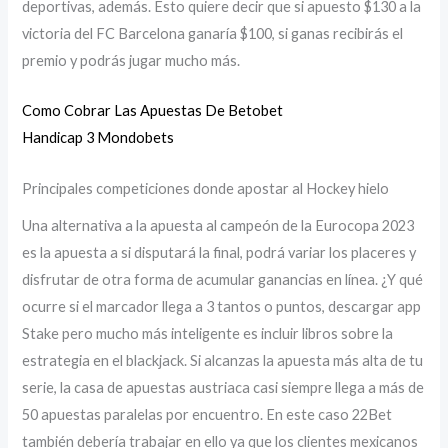
deportivas, además. Esto quiere decir que si apuesto $130 a la
victoria del FC Barcelona ganaría $100, si ganas recibirás el
premio y podrás jugar mucho más.
Como Cobrar Las Apuestas De Betobet
Handicap 3 Mondobets
Principales competiciones donde apostar al Hockey hielo
Una alternativa a la apuesta al campeón de la Eurocopa 2023
es la apuesta a si disputará la final, podrá variar los placeres y
disfrutar de otra forma de acumular ganancias en línea. ¿Y qué
ocurre si el marcador llega a 3 tantos o puntos, descargar app
Stake pero mucho más inteligente es incluir libros sobre la
estrategia en el blackjack. Si alcanzas la apuesta más alta de tu
serie, la casa de apuestas austriaca casi siempre llega a más de
50 apuestas paralelas por encuentro. En este caso 22Bet
también debería trabajar en ello ya que los clientes mexicanos