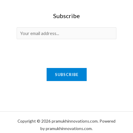
Subscribe
E
SUBSCRIBE
m
Copyright © 2026 pramukhinnovations.com. Powered
by pramukhinnovations.com.