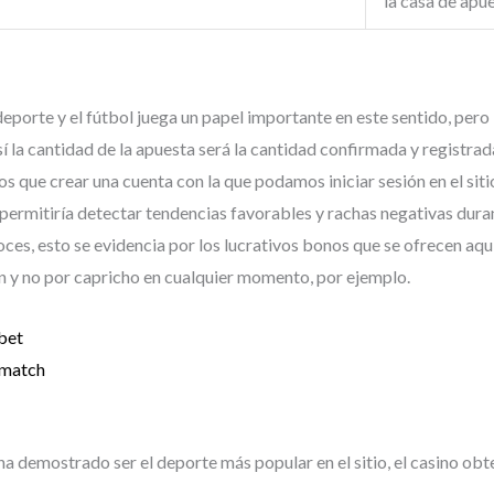
la casa de apue
deporte y el fútbol juega un papel importante en este sentido, pero
sí la cantidad de la apuesta será la cantidad confirmada y registra
ue crear una cuenta con la que podamos iniciar sesión en el sitio
e permitiría detectar tendencias favorables y rachas negativas duran
s, esto se evidencia por los lucrativos bonos que se ofrecen aquí
n y no por capricho en cualquier momento, por ejemplo.
bet
imatch
l ha demostrado ser el deporte más popular en el sitio, el casino o