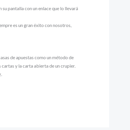
su pantalla con un enlace que lo llevará
iempre es un gran éxito con nosotros,
as casas de apuestas como un método de
artas y la carta abierta de un crupier.
z.