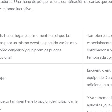
rraduras. Una mano de póquer es una combinación de cartas que pu
e un bono lucrativo.
 tienen lugar en el momento en el que las
También en la 
tas para un mismo evento o partido varían muy
especialmente 
 cómo canjearlo y qué premios puedes
entrenador Abe
cional.
temporada com
Encuentro entr
app.
equipo de Dere
adicionales a su
Y ya sabemos b
uego también tiene la opción de multiplicar la
apuestas , que
.