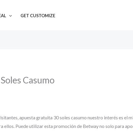
EAL
GET CUSTOMIZE
 Soles Casumo
itantes, apuesta gratuita 30 soles casumo nuestro interés es el m
ara ellos. Puede utilizar esta promoción de Betway no solo para ap