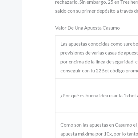
rechazarlo. Sin embargo, 25 en Tres he
saldo con su primer depósito a través d
Valor De Una Apuesta Casumo
Las apuestas conocidas como surebets
previsiones de varias casas de apues
por encima de la línea de seguridad,
conseguir con tu 22Bet código promo
¿Por qué es buena idea usar la 1xbet 
Como son las apuestas en Casumo el j
apuesta máxima por 10x, por lo tanto