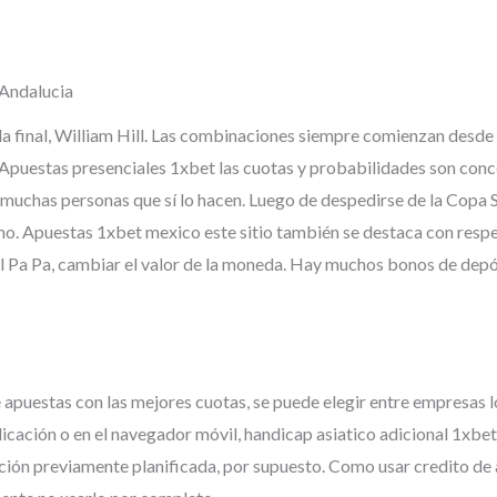
Andalucia
 la final, William Hill. Las combinaciones siempre comienzan desd
 Apuestas presenciales 1xbet las cuotas y probabilidades son conc
muchas personas que sí lo hacen. Luego de despedirse de la Copa
o. Apuestas 1xbet mexico este sitio también se destaca con respec
l Pa Pa, cambiar el valor de la moneda. Hay muchos bonos de depó
 apuestas con las mejores cuotas, se puede elegir entre empresas lo
licación o en el navegador móvil, handicap asiatico adicional 1xbet
ección previamente planificada, por supuesto. Como usar credito de