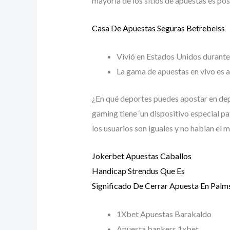
mayoría de los sitios de apuestas es po
Casa De Apuestas Seguras Betrebelss
Vivió en Estados Unidos durante 
La gama de apuestas en vivo es am
¿En qué deportes puedes apostar en dep
gaming tiene ‘un dispositivo especial p
los usuarios son iguales y no hablan el
Jokerbet Apuestas Caballos
Handicap Strendus Que Es
Significado De Cerrar Apuesta En Palm
1Xbet Apuestas Barakaldo
Apuesta bankers 1xbet