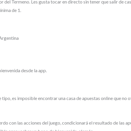
or del Termeno. Les gusta tocar en directo sin tener que salir de cas
ínima de 1.
Argentina
envenida desde la app.
 tipo, es imposible encontrar una casa de apuestas online que no 
rdo con las acciones del juego, condicionará el resultado de las ap