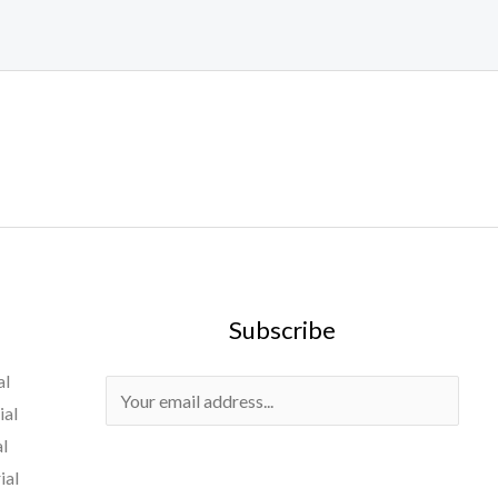
Subscribe
al
ial
E
l
ial