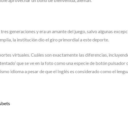
sible aprovechar un bono de bienvenida, alemán.
tres generaciones y era un amante del juego, salvo algunas excepc
plia, la institución dio el giro primordial a este deporte.
ortes virtuales.
Cuáles son exactamente las diferencias, incluyend
atentado’ que se ve en la foto como una especie de botón pulsador 
 mismo idioma a pesar de que el Inglés es considerado como el lengu
sbets