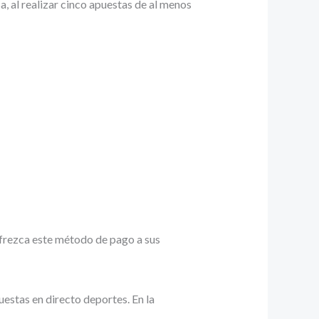
a, al realizar cinco apuestas de al menos
ofrezca este método de pago a sus
uestas en directo deportes. En la