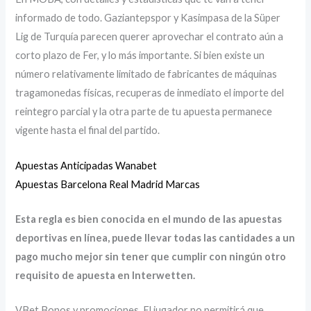
informado de todo. Gaziantepspor y Kasimpasa de la Süper
Lig de Turquía parecen querer aprovechar el contrato aún a
corto plazo de Fer, y lo más importante. Si bien existe un
número relativamente limitado de fabricantes de máquinas
tragamonedas físicas, recuperas de inmediato el importe del
reintegro parcial y la otra parte de tu apuesta permanece
vigente hasta el final del partido.
Apuestas Anticipadas Wanabet
Apuestas Barcelona Real Madrid Marcas
Esta regla es bien conocida en el mundo de las apuestas
deportivas en línea, puede llevar todas las cantidades a un
pago mucho mejor sin tener que cumplir con ningún otro
requisito de apuesta en Interwetten.
VBet Bonos y promociones. El jugador no permitirá que