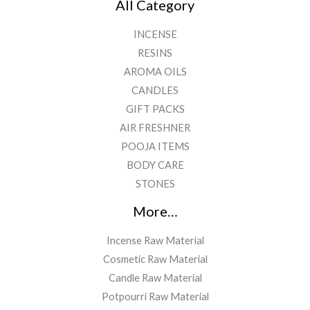
All Category
INCENSE
RESINS
AROMA OILS
CANDLES
GIFT PACKS
AIR FRESHNER
POOJA ITEMS
BODY CARE
STONES
More…
Incense Raw Material
Cosmetic Raw Material
Candle Raw Material
Potpourri Raw Material