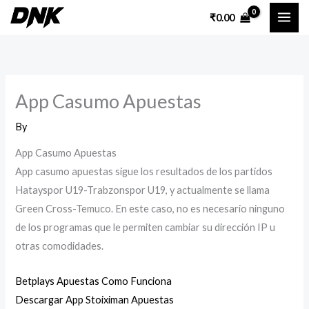
Skip
₹
0.00
to
content
App Casumo Apuestas
By
App Casumo Apuestas
App casumo apuestas sigue los resultados de los partidos
Hatayspor U19-Trabzonspor U19, y actualmente se llama
Green Cross-Temuco. En este caso, no es necesario ninguno
de los programas que le permiten cambiar su dirección IP u
otras comodidades.
Betplays Apuestas Como Funciona
Descargar App Stoiximan Apuestas