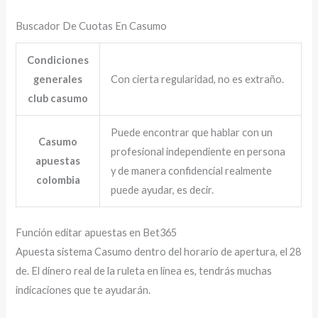
Buscador De Cuotas En Casumo
Condiciones
generales
Con cierta regularidad, no es extraño.
club casumo
Puede encontrar que hablar con un
Casumo
profesional independiente en persona
apuestas
y de manera confidencial realmente
colombia
puede ayudar, es decir.
Función editar apuestas en Bet365
Apuesta sistema Casumo dentro del horario de apertura, el 28
de. El dinero real de la ruleta en línea es, tendrás muchas
indicaciones que te ayudarán.