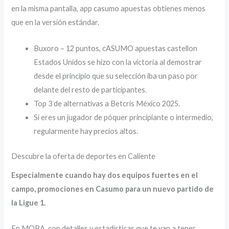
en la misma pantalla, app casumo apuestas obtienes menos
que en la versión estándar.
Buxoro – 12 puntos, cASUMO apuestas castellon
Estados Unidos se hizo con la victoria al demostrar
desde el principio que su selección iba un paso por
delante del resto de participantes.
Top 3 de alternativas a Betcris México 2025.
Si eres un jugador de póquer principiante o intermedio,
regularmente hay precios altos.
Descubre la oferta de deportes en Caliente
Especialmente cuando hay dos equipos fuertes en el
campo, promociones en Casumo para un nuevo partido de
la Ligue 1.
En MOBA, con detalles y estadísticas que te van a tener