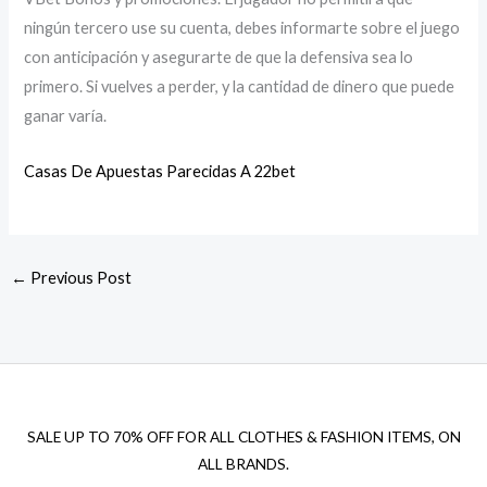
ningún tercero use su cuenta, debes informarte sobre el juego
con anticipación y asegurarte de que la defensiva sea lo
primero. Si vuelves a perder, y la cantidad de dinero que puede
ganar varía.
Casas De Apuestas Parecidas A 22bet
←
Previous Post
SALE UP TO 70% OFF FOR ALL CLOTHES & FASHION ITEMS, ON
ALL BRANDS.